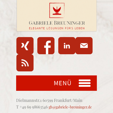
MENÜ
Dielmannstr.1 60599 Frankfurt/Main
T +49 69 98663546
gb@gabriele-breuninger.de