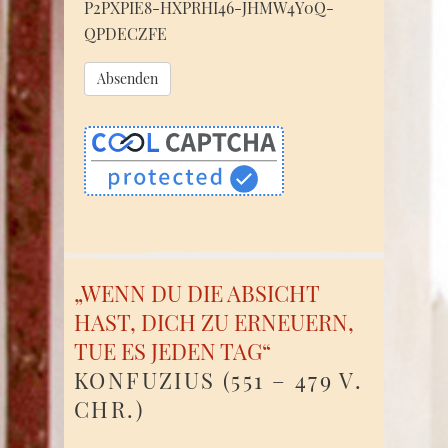
P2PXPIE8-HXPRHI46-JHMW4Y0Q-
QPDECZFE
„WENN DU DIE ABSICHT
HAST, DICH ZU ERNEUERN,
TUE ES JEDEN TAG“
KONFUZIUS (551 – 479 V.
CHR.)