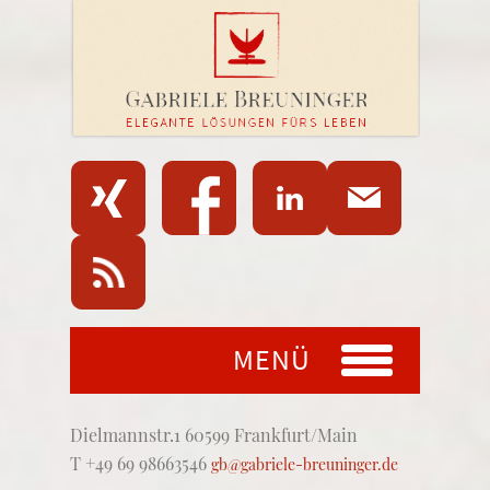
MENÜ
Dielmannstr.1 60599 Frankfurt/Main
T +49 69 98663546
gb@gabriele-breuninger.de