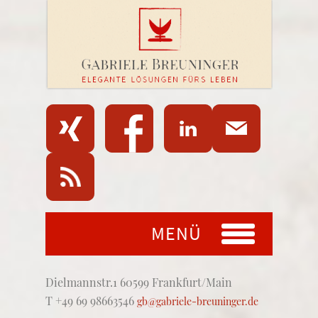
MENÜ
Dielmannstr.1 60599 Frankfurt/Main
T +49 69 98663546
gb@gabriele-breuninger.de