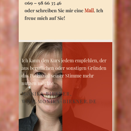
069 – 98 66 35 46
oder schreiben Sie mir eine
Mail
. Ich
freue mich auf Sie!
Ich kann den Kurs jedem empfehlen, der
aus beruflichen oder sonstigen Gründen
das Potenzial seiner Stimme mehr
nutzen möchte.
MONIKA BIRKNER,
WWW.MONIKA-BIRKNER.DE