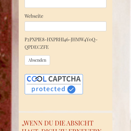
Webseite
P2PXPIE8-HXPRHI46-JHMW4Y0Q-
QPDECZFE
„WENN DU DIE ABSICHT