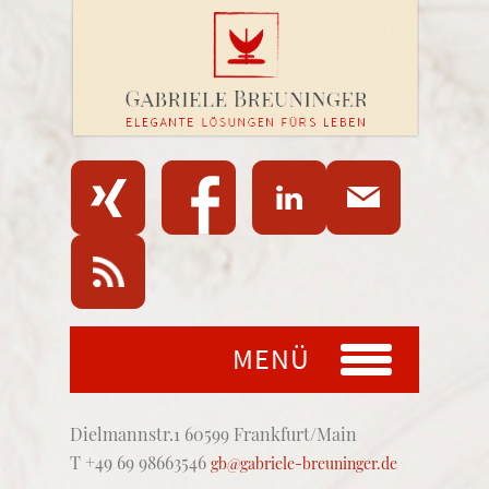
MENÜ
Dielmannstr.1 60599 Frankfurt/Main
T +49 69 98663546
gb@gabriele-breuninger.de