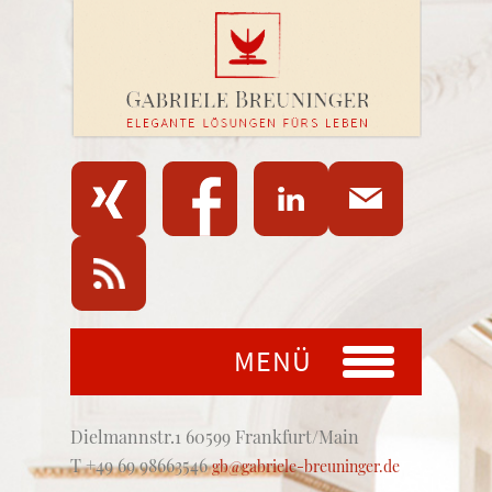
MENÜ
Dielmannstr.1 60599 Frankfurt/Main
T +49 69 98663546
gb@gabriele-breuninger.de