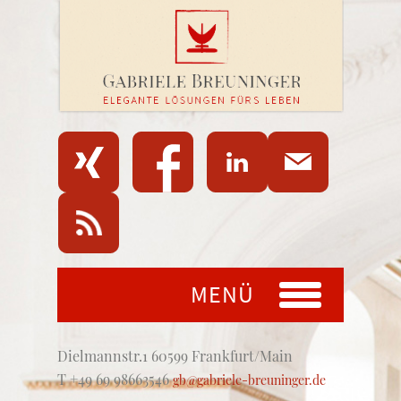
MENÜ
Dielmannstr.1 60599 Frankfurt/Main
T +49 69 98663546
gb@gabriele-breuninger.de