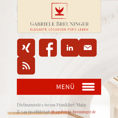
MENÜ
Dielmannstr.1 60599 Frankfurt/Main
T +49 69 98663546
gb@gabriele-breuninger.de