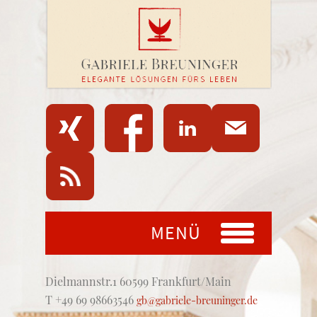
MENÜ
Dielmannstr.1 60599 Frankfurt/Main
T +49 69 98663546
gb@gabriele-breuninger.de