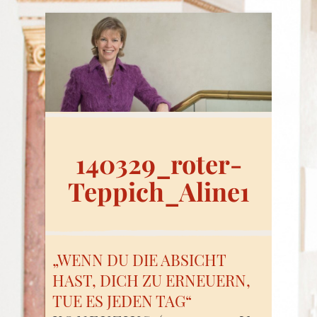
140329_roter-
Teppich_Aline1
„WENN DU DIE ABSICHT
HAST, DICH ZU ERNEUERN,
TUE ES JEDEN TAG“