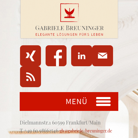
MENÜ
Dielmannstr.1 60599 Frankfurt/Main
T +49 69 98663546
gb@gabriele-breuninger.de