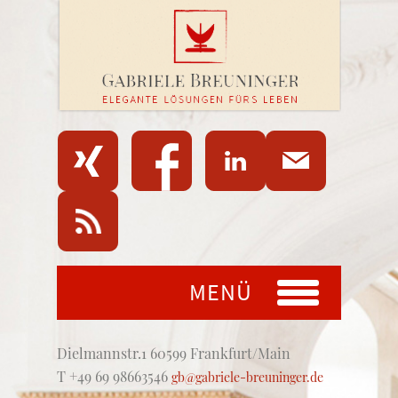
MENÜ
Dielmannstr.1 60599 Frankfurt/Main
T +49 69 98663546
gb@gabriele-breuninger.de